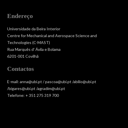
Endereço
Universidade da Beira Interior
Centre for Mechanical and Aerospace Science and
Technologies (C-MAST)
Rua Marquês d' Ávila e Bolama
6201-001 Covilhã
Contactos
E-mail: anna@ubi.pt / pascoa@ubi.pt /abilio@ubi.pt
/bigares@ubi.pt /agradim@ubi.pt
Telefone: + 351 275 319 700