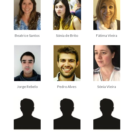
Beatrice Santos
Sónia de Brito
Fátima Vieira
Jorge Rebelo
Pedro Alves
Sónia Vieira