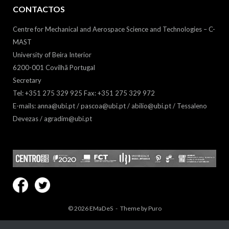
CONTACTOS
Centre for Mechanical and Aerospace Science and Technologies – C-
MAST
University of Beira Interior
6200-001 Covilhã Portugal
Secretary
Tel: +351 275 329 925 Fax: +351 275 329 972
E-mails: anna@ubi.pt / pascoa@ubi.pt / abilio@ubi.pt / Tessaleno
Devezas / agradim@ubi.pt
© 2026
EMaDeS
Theme by
Puro