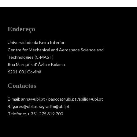
Endereço
Universidade da Beira Interior
Centre for Mechanical and Aerospace Science and
Technologies (C-MAST)
Rua Marquês d' Ávila e Bolama
6201-001 Covilhã
Contactos
E-mail: anna@ubi.pt / pascoa@ubi.pt /abilio@ubi.pt
/bigares@ubi.pt /agradim@ubi.pt
Telefone: + 351 275 319 700