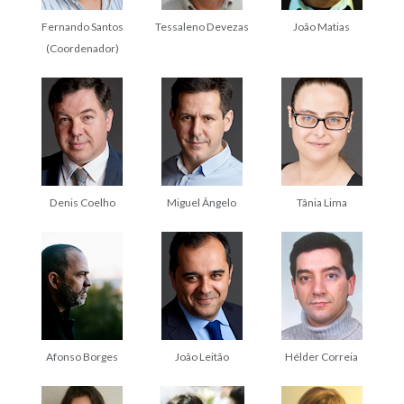
Fernando Santos
Tessaleno Devezas
João Matias
(Coordenador)
Denis Coelho
Miguel Ângelo
Tânia Lima
Afonso Borges
João Leitão
Hélder Correia