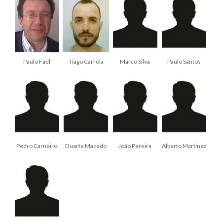
Paulo Fael
Tiago Carrola
Marco Silva
Paulo Santos
Pedro Carneiro
Duarte Macedo
João Pereira
Alberto Martinez