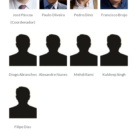
José Páscoa
Paulo Oliveira
Pedro Dinis
Francisco Brojo
(Coordenador)
Diogo Abranches
Alexandre Nunes
Mehdi Rami
Kuldeep Singh
Filipe Dias