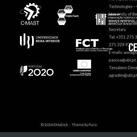
Technologies 
University of Be
6200-001 Covil
Secretary
Tel: +351 275 
275 329 972
E-mails: anna@u
pascoa@ubi.pt /
Tessaleno Deve
agradim@ubi.p
© 2026
EMaDeS
Theme by
Puro