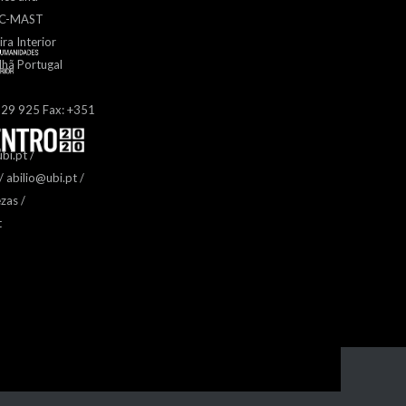
– C-MAST
ira Interior
hã Portugal
329 925 Fax: +351
bi.pt /
 abilio@ubi.pt /
zas /
t