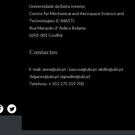
Universidade da Beira Interior
Centre for Mechanical and Aerospace Science and
Technologies (C-MAST)
Rua Marquês d' Ávila e Bolama
6201-001 Covilhã
Contactos
E-mail: anna@ubi.pt / pascoa@ubi.pt /abilio@ubi.pt
/bigares@ubi.pt /agradim@ubi.pt
Telefone: + 351 275 319 700