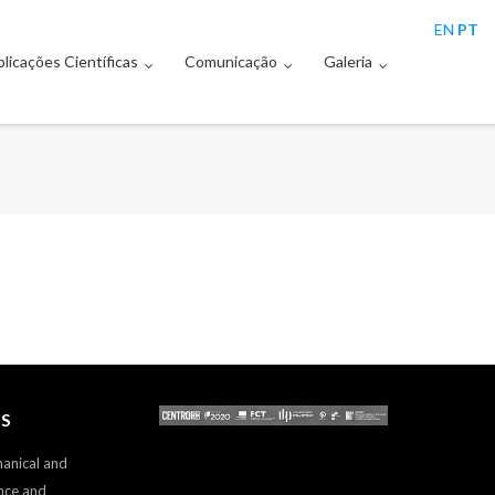
EN
PT
licações Científicas
Comunicação
Galeria
S
hanical and
nce and