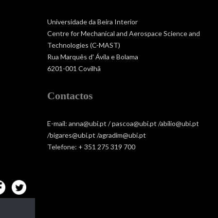
Universidade da Beira Interior
Centre for Mechanical and Aerospace Science and
Technologies (C-MAST)
Rua Marquês d' Ávila e Bolama
6201-001 Covilhã
Contactos
E-mail: anna@ubi.pt / pascoa@ubi.pt /abilio@ubi.pt
/bigares@ubi.pt /agradim@ubi.pt
Telefone: + 351 275 319 700