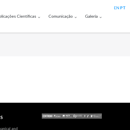
EN
PT
licações Científicas
Comunicação
Galeria
S
hanical and