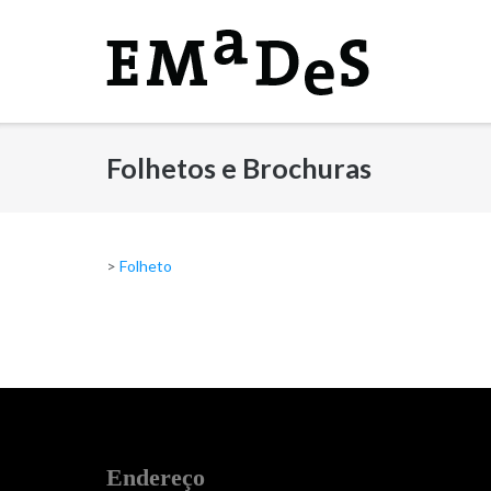
Skip
to
content
Folhetos e Brochuras
>
Folheto
Endereço