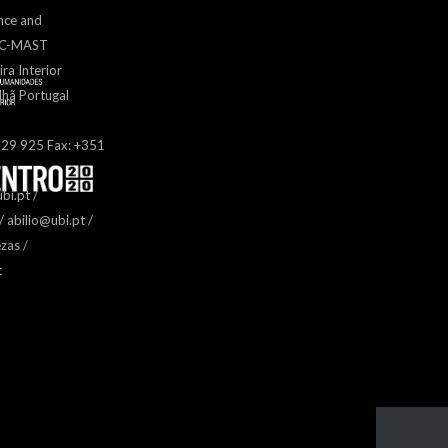
nce and
– C-MAST
ira Interior
hã Portugal
329 925 Fax: +351
bi.pt /
 abilio@ubi.pt /
zas /
t