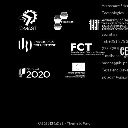
Aerospace Scie
Technologies 
University of Be
6200-001 Covil
Secretary
Tel: +351 275 
275 329 972
E-mails: anna@u
pascoa@ubi.pt /
Tessaleno Deve
agradim@ubi.p
© 2026
EMaDeS
Theme by
Puro