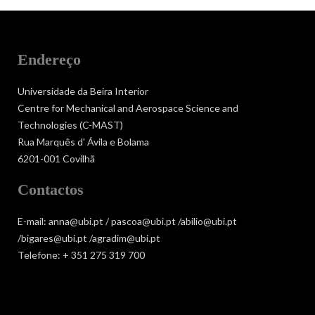
Endereço
Universidade da Beira Interior
Centre for Mechanical and Aerospace Science and
Technologies (C-MAST)
Rua Marquês d' Ávila e Bolama
6201-001 Covilhã
Contactos
E-mail: anna@ubi.pt / pascoa@ubi.pt /abilio@ubi.pt
/bigares@ubi.pt /agradim@ubi.pt
Telefone: + 351 275 319 700