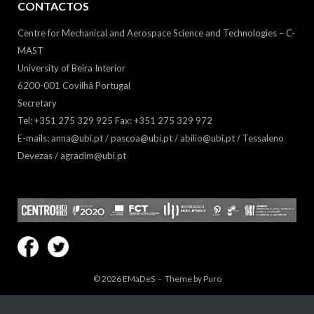
CONTACTOS
Centre for Mechanical and Aerospace Science and Technologies – C-
MAST
University of Beira Interior
6200-001 Covilhã Portugal
Secretary
Tel: +351 275 329 925 Fax: +351 275 329 972
E-mails: anna@ubi.pt / pascoa@ubi.pt / abilio@ubi.pt / Tessaleno
Devezas / agradim@ubi.pt
© 2026
EMaDeS
Theme by
Puro