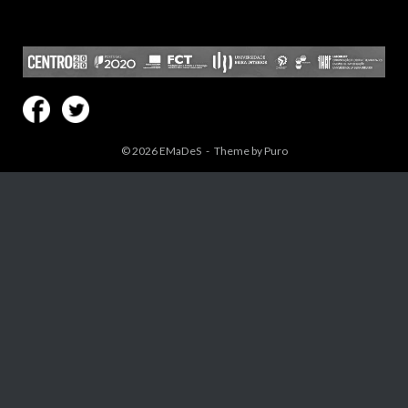
© 2026
EMaDeS
Theme by
Puro