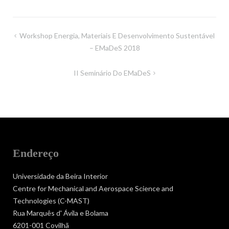
Navegação
Workshop Energia, Materiais E Desenvolvimento Sustentável
de
– EMaDeS 2018
artigos
II Seminário Do EMaDeS
Endereço
Universidade da Beira Interior
Centre for Mechanical and Aerospace Science and
Technologies (C-MAST)
Rua Marquês d' Ávila e Bolama
6201-001 Covilhã