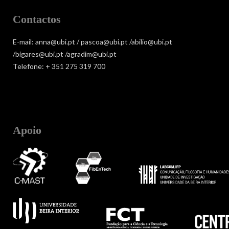
Contactos
E-mail: anna@ubi.pt / pascoa@ubi.pt /abilio@ubi.pt
/bigares@ubi.pt /agradim@ubi.pt
Telefone: + 351 275 319 700
Apoio