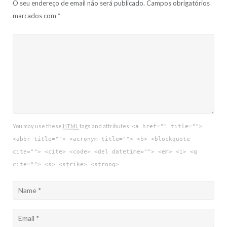
O seu endereço de email não será publicado.
Campos obrigatórios
marcados com
*
You may use these
HTML
tags and attributes:
<a href="" title="">
<abbr title=""> <acronym title=""> <b> <blockquote
cite=""> <cite> <code> <del datetime=""> <em> <i> <q
cite=""> <s> <strike> <strong>