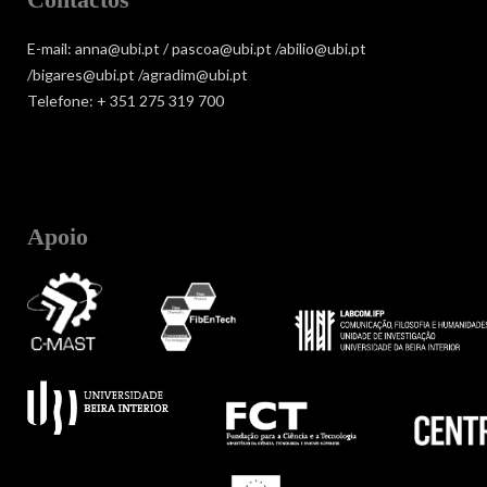
E-mail: anna@ubi.pt / pascoa@ubi.pt /abilio@ubi.pt
/bigares@ubi.pt /agradim@ubi.pt
Telefone: + 351 275 319 700
Apoio