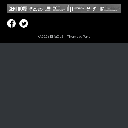
© 2026
EMaDeS
Theme by
Puro