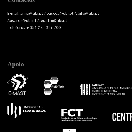
E-mail: anna@ubi.pt / pascoa@ubi.pt /abilio@ubi.pt
/bigares@ubi.pt /agradim@ubi.pt
Telefone: + 351 275 319 700
Apoio