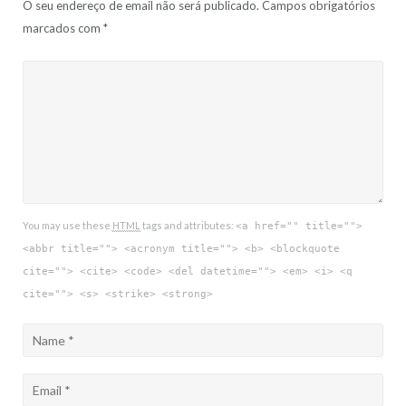
O seu endereço de email não será publicado.
Campos obrigatórios
marcados com
*
You may use these
HTML
tags and attributes:
<a href="" title="">
<abbr title=""> <acronym title=""> <b> <blockquote
cite=""> <cite> <code> <del datetime=""> <em> <i> <q
cite=""> <s> <strike> <strong>