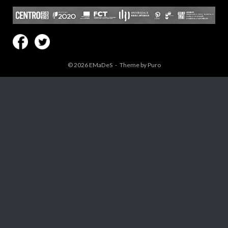
© 2026
EMaDeS
Theme by
Puro