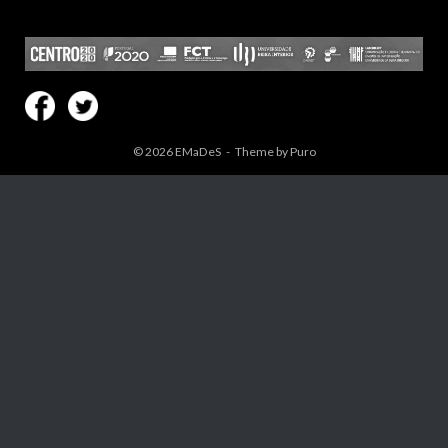
© 2026
EMaDeS
Theme by
Puro