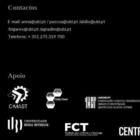
Contactos
E-mail: anna@ubi.pt / pascoa@ubi.pt /abilio@ubi.pt
/bigares@ubi.pt /agradim@ubi.pt
Telefone: + 351 275 319 700
Apoio