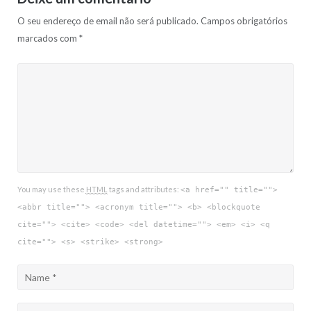
O seu endereço de email não será publicado.
Campos obrigatórios
marcados com
*
You may use these
HTML
tags and attributes:
<a href="" title="">
<abbr title=""> <acronym title=""> <b> <blockquote
cite=""> <cite> <code> <del datetime=""> <em> <i> <q
cite=""> <s> <strike> <strong>