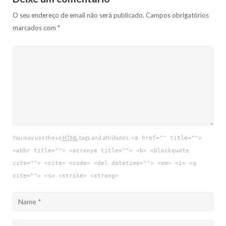
O seu endereço de email não será publicado.
Campos obrigatórios
marcados com
*
You may use these
HTML
tags and attributes:
<a href="" title="">
<abbr title=""> <acronym title=""> <b> <blockquote
cite=""> <cite> <code> <del datetime=""> <em> <i> <q
cite=""> <s> <strike> <strong>