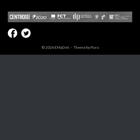
© 2026
EMaDeS
Theme by
Puro