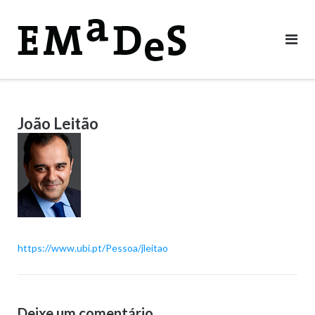
Skip
to
content
João Leitão
https://www.ubi.pt/Pessoa/jleitao
Deixe um comentário