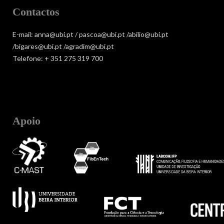
Contactos
E-mail: anna@ubi.pt / pascoa@ubi.pt /abilio@ubi.pt
/bigares@ubi.pt /agradim@ubi.pt
Telefone: + 351 275 319 700
Apoio