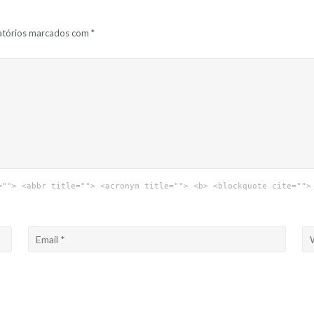
atórios marcados com
*
=""> <abbr title=""> <acronym title=""> <b> <blockquote cite="">