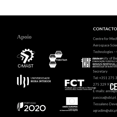
CONTACTO
Apoio
Centre for Mec
Aerospace Scie
Technologies 
University of Be
6200-001 Covil
Secretary
Tel: +351 275 
275 329 972
E-mails: anna@u
pascoa@ubi.pt /
Tessaleno Deve
agradim@ubi.p