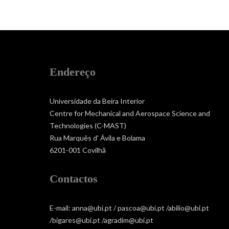
Endereço
Universidade da Beira Interior
Centre for Mechanical and Aerospace Science and
Technologies (C-MAST)
Rua Marquês d' Ávila e Bolama
6201-001 Covilhã
Contactos
E-mail: anna@ubi.pt / pascoa@ubi.pt /abilio@ubi.pt
/bigares@ubi.pt /agradim@ubi.pt