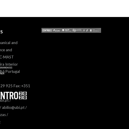
S
hanical and
nce and
– C-MAST
ira Interior
hã Portugal
329 925 Fax: +351
bi.pt /
 abilio@ubi.pt /
zas /
t